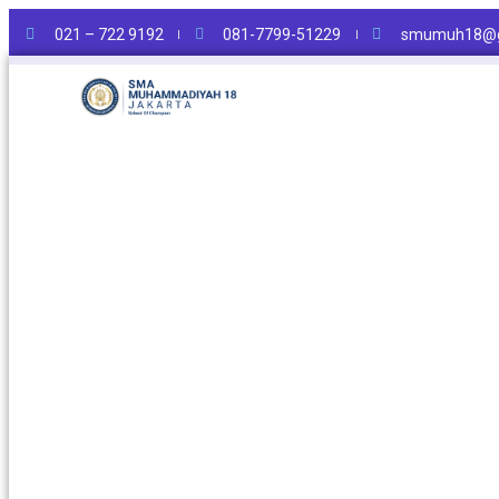
021 – 722 9192
081-7799-51229
smumuh18@g