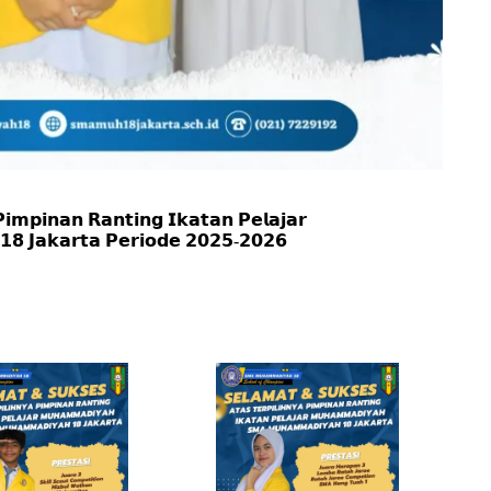
𝗶𝗺𝗽𝗶𝗻𝗮𝗻 𝗥𝗮𝗻𝘁𝗶𝗻𝗴 𝗜𝗸𝗮𝘁𝗮𝗻 𝗣𝗲𝗹𝗮𝗷𝗮𝗿
 𝗝𝗮𝗸𝗮𝗿𝘁𝗮 𝗣𝗲𝗿𝗶𝗼𝗱𝗲 𝟮𝟬𝟮𝟱-𝟮𝟬𝟮𝟲