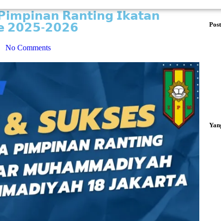
 𝗣𝗶𝗺𝗽𝗶𝗻𝗮𝗻 𝗥𝗮𝗻𝘁𝗶𝗻𝗴 𝗜𝗸𝗮𝘁𝗮𝗻
 𝟮𝟬𝟮𝟱-𝟮𝟬𝟮𝟲
Post
No Comments
Yan