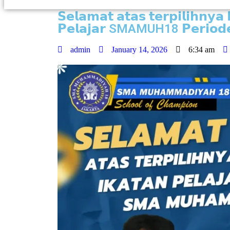
𝗦𝗲𝗹𝗮𝗺𝗮𝘁 𝗮𝘁𝗮𝘀 𝘁𝗲𝗿𝗽𝗶𝗹𝗶𝗵𝗻𝘆𝗮
𝗣𝗲𝗹𝗮𝗷𝗮𝗿 SMAMUH18 𝗣𝗲𝗿𝗶𝗼𝗱𝗲
admin
January 14, 2026
6:34 am