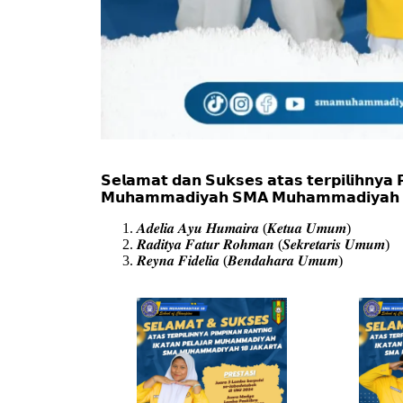
𝗦𝗲𝗹𝗮𝗺𝗮𝘁 𝗱𝗮𝗻 𝗦𝘂𝗸𝘀𝗲𝘀 𝗮𝘁𝗮𝘀 𝘁𝗲𝗿𝗽𝗶𝗹𝗶𝗵𝗻𝘆𝗮 
𝗠𝘂𝗵𝗮𝗺𝗺𝗮𝗱𝗶𝘆𝗮𝗵 𝗦𝗠𝗔 𝗠𝘂𝗵𝗮𝗺𝗺𝗮𝗱𝗶𝘆𝗮𝗵 𝟭𝟴
𝑨𝒅𝒆𝒍𝒊𝒂 𝑨𝒚𝒖 𝑯𝒖𝒎𝒂𝒊𝒓𝒂 (𝑲𝒆𝒕𝒖𝒂 𝑼𝒎𝒖𝒎)
𝑹𝒂𝒅𝒊𝒕𝒚𝒂 𝑭𝒂𝒕𝒖𝒓 𝑹𝒐𝒉𝒎𝒂𝒏 (𝑺𝒆𝒌𝒓𝒆𝒕𝒂𝒓𝒊𝒔 𝑼𝒎𝒖𝒎)
𝑹𝒆𝒚𝒏𝒂 𝑭𝒊𝒅𝒆𝒍𝒊𝒂 (𝑩𝒆𝒏𝒅𝒂𝒉𝒂𝒓𝒂 𝑼𝒎𝒖𝒎)