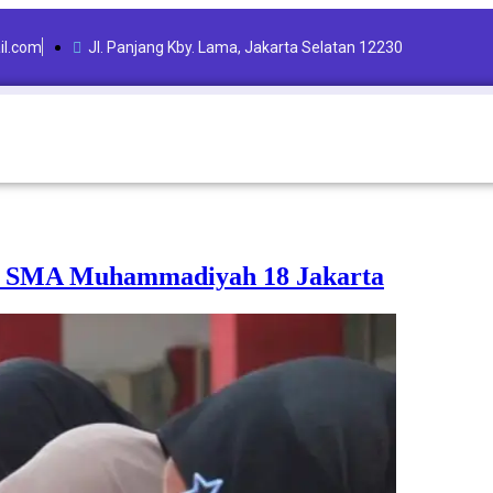
l.com
Jl. Panjang Kby. Lama, Jakarta Selatan 12230
ar SMA Muhammadiyah 18 Jakarta