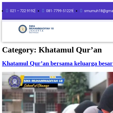
021 – 722 9192
081-7799-51229
smumuh18@gmai
Category:
Khatamul Qur’an
Khatamul Qur’an bersama keluarga bes