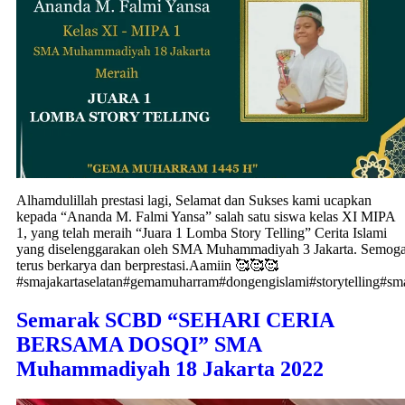
Alhamdulillah prestasi lagi, Selamat dan Sukses kami ucapkan
kepada “Ananda M. Falmi Yansa” salah satu siswa kelas XI MIPA
1, yang telah meraih “Juara 1 Lomba Story Telling” Cerita Islami
yang diselenggarakan oleh SMA Muhammadiyah 3 Jakarta. Semog
terus berkarya dan berprestasi.Aamiin 🥰🥰🥰
#smajakartaselatan#gemamuharram#dongengislami#storytelling#sm
Semarak SCBD “SEHARI CERIA
BERSAMA DOSQI” SMA
Muhammadiyah 18 Jakarta 2022