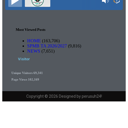
Most Viewed Posts
HOME
(163,706)
SPMB TA 2026/2027
(9,816)
NEWS
(7,651)
Visitor
Unique Visitors
69,341
Page Views
102,169
Copyright © 2026 Designed by perusuh24!