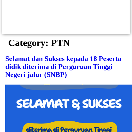
Category:
PTN
Selamat dan Sukses kepada 18 Peserta
didik diterima di Perguruan Tinggi
Negeri jalur (SNBP)