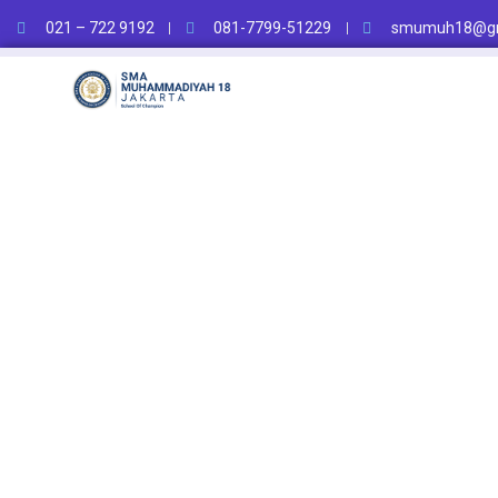
021 – 722 9192
081-7799-51229
smumuh18@gm