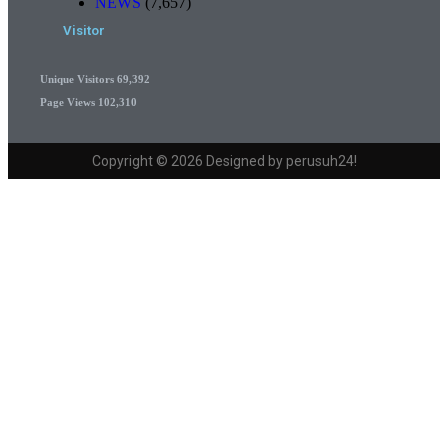
NEWS
(7,657)
Visitor
Unique Visitors
69,392
Page Views
102,310
Copyright © 2026 Designed by perusuh24!