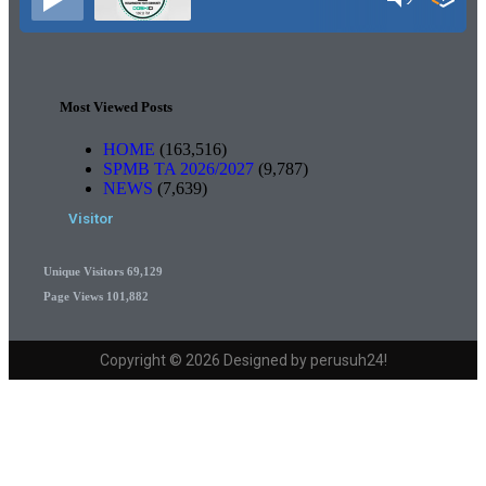
Most Viewed Posts
HOME
(163,516)
SPMB TA 2026/2027
(9,787)
NEWS
(7,639)
Visitor
Unique Visitors
69,129
Page Views
101,882
Copyright © 2026 Designed by perusuh24!