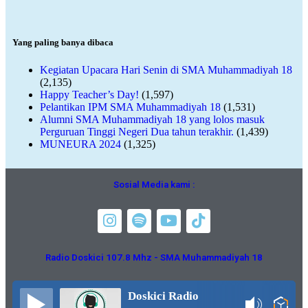
Yang paling banya dibaca
Kegiatan Upacara Hari Senin di SMA Muhammadiyah 18
(2,135)
Happy Teacher’s Day!
(1,597)
Pelantikan IPM SMA Muhammadiyah 18
(1,531)
Alumni SMA Muhammadiyah 18 yang lolos masuk
Perguruan Tinggi Negeri Dua tahun terakhir.
(1,439)
MUNEURA 2024
(1,325)
Sosial Media kami :
Radio Doskici 107.8 Mhz - SMA Muhammadiyah 18
Doskici Radio