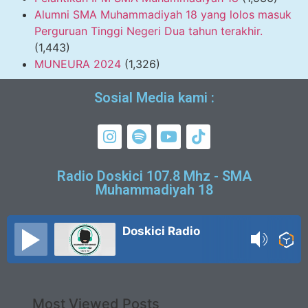
Alumni SMA Muhammadiyah 18 yang lolos masuk
Perguruan Tinggi Negeri Dua tahun terakhir.
(1,443)
MUNEURA 2024
(1,326)
Sosial Media kami :
Radio Doskici 107.8 Mhz - SMA
Muhammadiyah 18
Doskici Radio
Most Viewed Posts