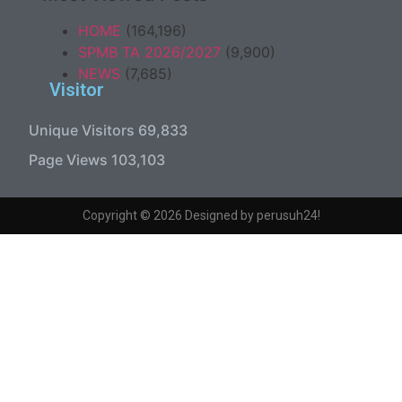
HOME
(164,196)
SPMB TA 2026/2027
(9,900)
NEWS
(7,685)
Visitor
Unique Visitors
69,833
Page Views
103,103
Copyright © 2026 Designed by perusuh24!