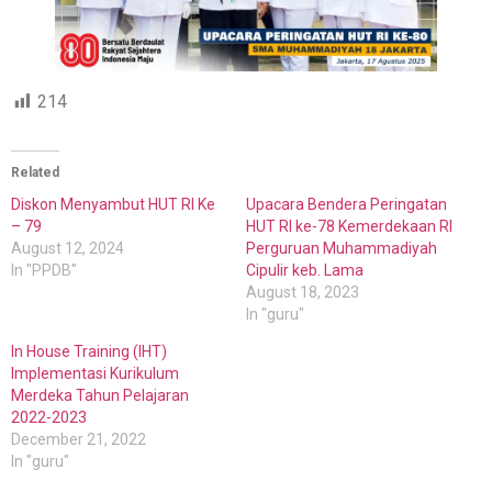
214
Related
Diskon Menyambut HUT RI Ke
Upacara Bendera Peringatan
– 79
HUT RI ke-78 Kemerdekaan RI
August 12, 2024
Perguruan Muhammadiyah
In "PPDB"
Cipulir keb. Lama
August 18, 2023
In "guru"
In House Training (IHT)
Implementasi Kurikulum
Merdeka Tahun Pelajaran
2022-2023
December 21, 2022
In "guru"