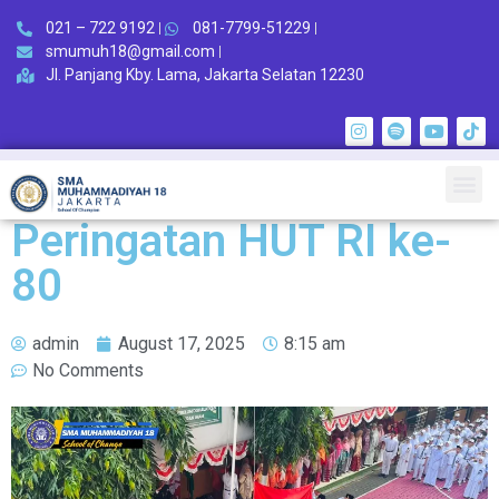
021 – 722 9192
081-7799-51229
smumuh18@gmail.com
Jl. Panjang Kby. Lama, Jakarta Selatan 12230
Peringatan HUT RI ke-
80
admin
August 17, 2025
8:15 am
No Comments