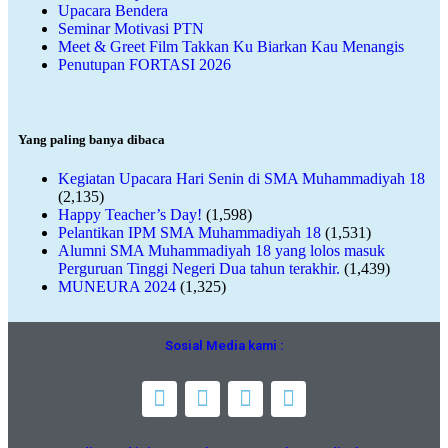
Upacara Bendera
Seminar Motivasi PTN
Meet & Greet Film Takkan Ku Biarkan Kau Menangis
Penutupan FORTASI 2026
Yang paling banya dibaca
Kegiatan Upacara Hari Senin di SMA Muhammadiyah 18
(2,135)
Happy Teacher’s Day!
(1,598)
Pelantikan IPM SMA Muhammadiyah 18
(1,531)
Alumni SMA Muhammadiyah 18 yang lolos masuk
Perguruan Tinggi Negeri Dua tahun terakhir.
(1,439)
MUNEURA 2024
(1,325)
Sosial Media kami :