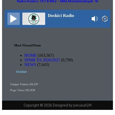
Radio Doskici 107.8 Mhz - SMA Muhammadiyah 18
Doskici Radio
Most Viewed Posts
HOME
(163,567)
SPMB TA 2026/2027
(9,799)
NEWS
(7,643)
Visitor
Unique Visitors
69,187
Page Views
101,950
Copyright © 2026 Designed by perusuh24!