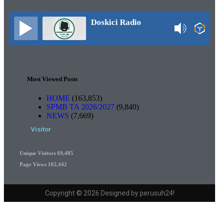
Doskici Radio
Most Viewed Posts
HOME
(163,853)
SPMB TA 2026/2027
(9,840)
NEWS
(7,669)
Visitor
Unique Visitors
69,485
Page Views
102,442
Copyright © 2026 Designed by perusuh24!