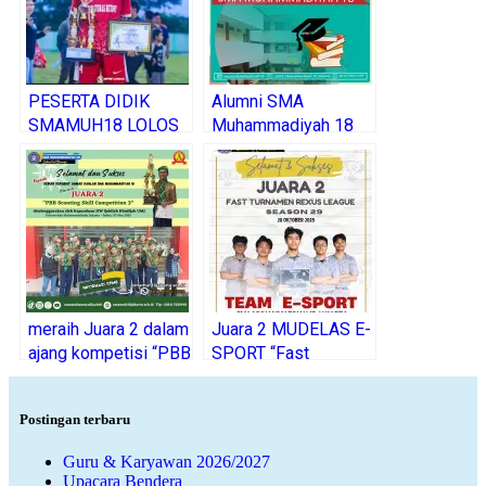
PESERTA DIDIK
Alumni SMA
SMAMUH18 LOLOS
Muhammadiyah 18
MASUK TIM
yang lolos masuk
PERSIJA BARAT
Perguruan Tinggi
TINGKAT NASIONAL
Negeri Dua tahun
terakhir.
meraih Juara 2 dalam
Juara 2 MUDELAS E-
ajang kompetisi “PBB
SPORT “Fast
Scouting Skill
Turnamen Rexus
Competition 3”
League Season Ke-
Postingan terbaru
29”
Guru & Karyawan 2026/2027
Upacara Bendera