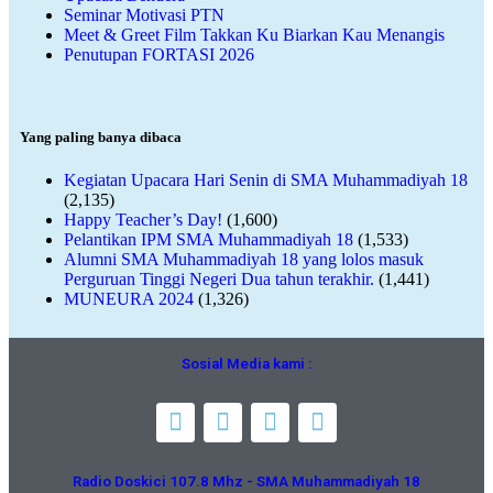
Seminar Motivasi PTN
Meet & Greet Film Takkan Ku Biarkan Kau Menangis
Penutupan FORTASI 2026
Yang paling banya dibaca
Kegiatan Upacara Hari Senin di SMA Muhammadiyah 18
(2,135)
Happy Teacher’s Day!
(1,600)
Pelantikan IPM SMA Muhammadiyah 18
(1,533)
Alumni SMA Muhammadiyah 18 yang lolos masuk
Perguruan Tinggi Negeri Dua tahun terakhir.
(1,441)
MUNEURA 2024
(1,326)
Sosial Media kami :
Radio Doskici 107.8 Mhz - SMA Muhammadiyah 18