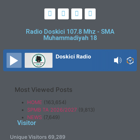
Radio Doskici 107.8 Mhz - SMA
Muhammadiyah 18
Doskici Radio
Most Viewed Posts
HOME
(163,654)
SPMB TA 2026/2027
(9,813)
NEWS
(7,649)
Visitor
Unique Visitors
69,289