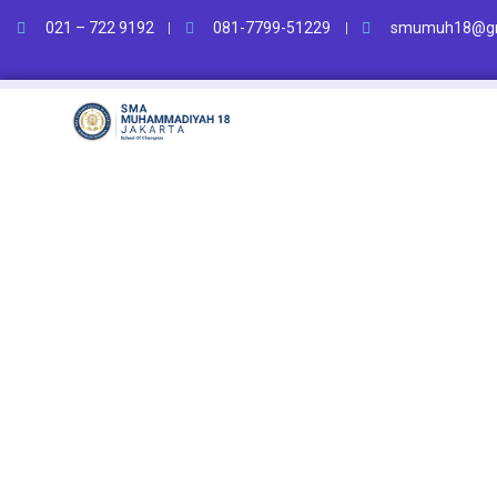
021 – 722 9192
081-7799-51229
smumuh18@gm