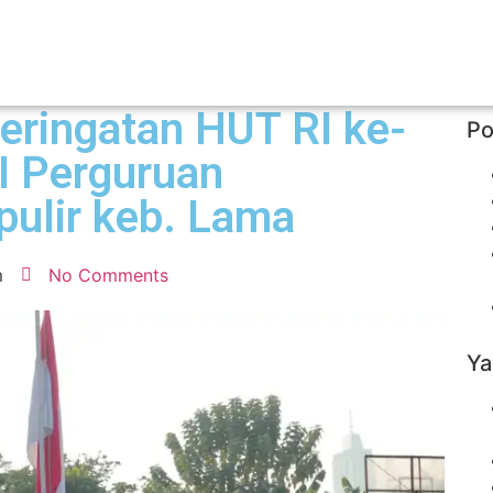
eringatan HUT RI ke-
Po
I Perguruan
ulir keb. Lama
m
No Comments
Ya